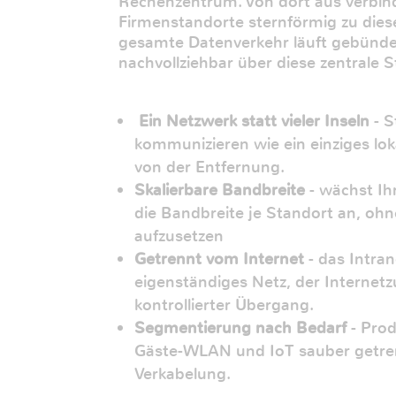
Rechenzentrum. Von dort aus verbinde
Firmenstandorte sternförmig zu die
gesamte Datenverkehr läuft gebündel
nachvollziehbar über diese zentrale St
Ein Netzwerk statt vieler Inseln
- S
kommunizieren wie ein einziges lo
von der Entfernung.
Skalierbare Bandbreite
- wächst Ih
die Bandbreite je Standort an, ohn
aufzusetzen
Getrennt vom Internet
- das Intrane
eigenständiges Netz, der Internetz
kontrollierter Übergang.
Segmentierung nach Bedarf
- Prod
Gäste-WLAN und IoT sauber getre
Verkabelung.