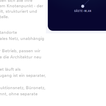
n sich alle Ihre
sem Knotenpunkt - der
t, strukturiert und
elle.
tandorte
kales Netz, unabhängig
r Betrieb, passen wir
e die Architektur neu
t läuft als
ugang ist ein separater,
uktionsnetz, Büronetz,
nnt, ohne separate