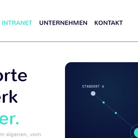
INTRANET
UNTERNEHMEN
KONTAKT
orte
rk
er.
nem eigenen, vom