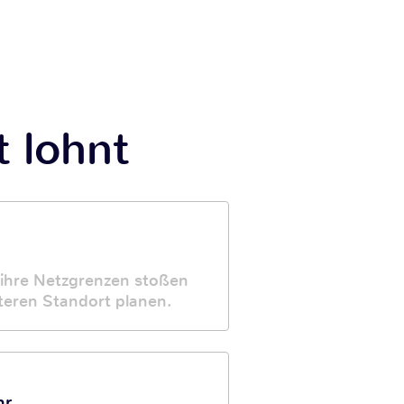
t lohnt
ihre Netzgrenzen stoßen
iteren Standort planen.
hr