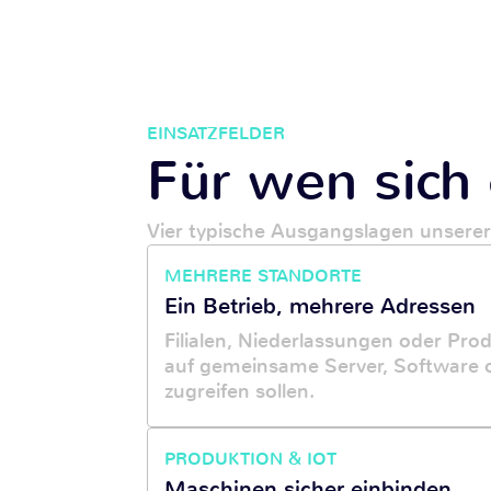
EINSATZFELDER
Für wen sich 
Vier typische Ausgangslagen unsere
MEHRERE STANDORTE
Ein Betrieb, mehrere Adressen
Filialen, Niederlassungen oder Prod
auf gemeinsame Server, Software 
zugreifen sollen.
PRODUKTION & IOT
Maschinen sicher einbinden