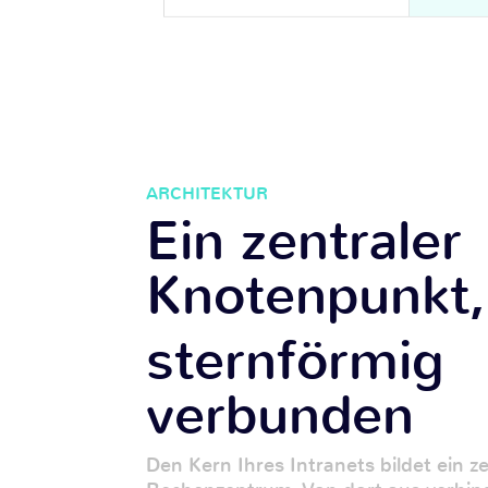
ARCHITEKTUR
Ein zentraler
Knotenpunkt,
sternförmig
verbunden
Den Kern Ihres Intranets bildet ein z