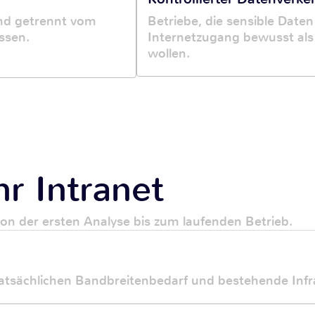
und getrennt vom
Betriebe, die sensible Daten
ssen.
Internetzugang bewusst als
wollen.
hr Intranet
 von der ersten Analyse bis zum laufenden Betrieb.
tatsächlichen Bandbreitenbedarf und bestehende Infra