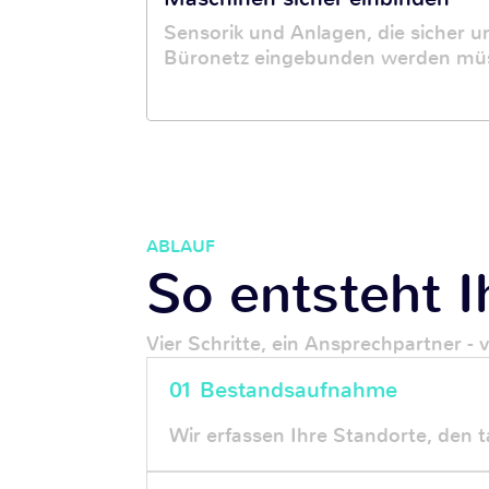
Sensorik und Anlagen, die sicher 
Büronetz eingebunden werden mü
ABLAUF
So entsteht I
Vier Schritte, ein Ansprechpartner -
01 Bestandsaufnahme
Wir erfassen Ihre Standorte, den 