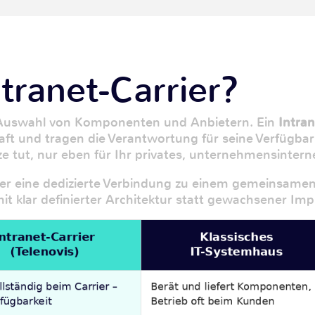
ntranet-Carrier?
r Auswahl von Komponenten und Anbietern. Ein
Intran
ft und tragen die Verantwortung für seine Verfügbarke
ze tut, nur eben für Ihr privates, unternehmensintern
über eine dedizierte Verbindung zu einem gemeinsa
it klar definierter Architektur statt gewachsener Imp