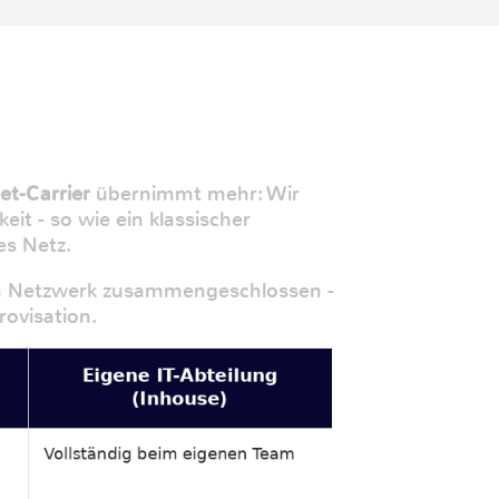
et-Carrier
übernimmt mehr: Wir
it - so wie ein klassischer
es Netz.
men Netzwerk zusammengeschlossen -
rovisation.