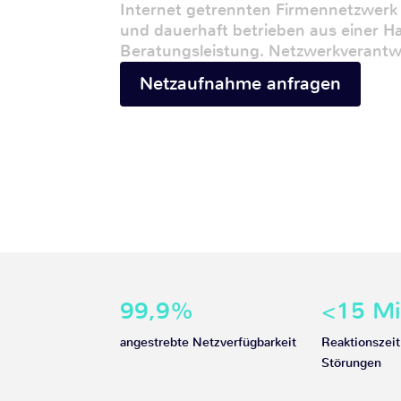
Internet getrennten Firmennetzwerk 
und dauerhaft betrieben aus einer H
Beratungsleistung. Netzwerkverantw
Netzaufnahme anfragen
99,9%
<15 Mi
angestrebte Netzverfügbarkeit
Reaktionszeit
Störungen