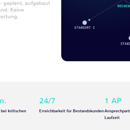
- geplant, aufgebaut
and. Keine
ortung.
n.
24/7
1 AP
 bei kritischen
Erreichbarkeit für Bestandskunden
Ansprechpart
Laufzeit