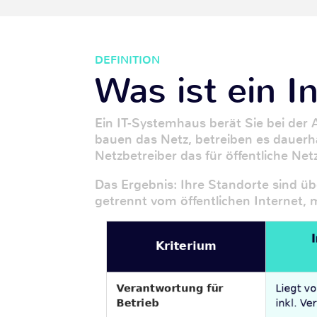
DEFINITION
Was ist ein I
Ein IT-Systemhaus berät Sie bei de
bauen das Netz, betreiben es dauerha
Netzbetreiber das für öffentliche Net
Das Ergebnis: Ihre Standorte sind 
getrennt vom öffentlichen Internet, m