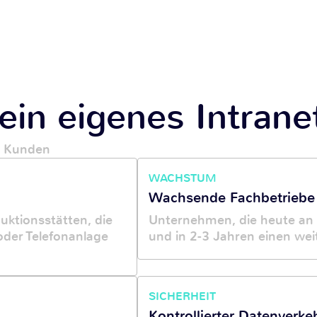
ein eigenes Intrane
r Kunden
WACHSTUM
Wachsende Fachbetriebe
uktionsstätten, die
Unternehmen, die heute an 
oder Telefonanlage
und in 2-3 Jahren einen we
SICHERHEIT
Kontrollierter Datenverke